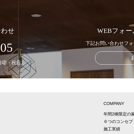
合わせ
WEBフォ
905
下記お問い合わせフォ
：日曜・祝日）
COMPANY
年間2棟限定の
６つのコンセプ
施工実績