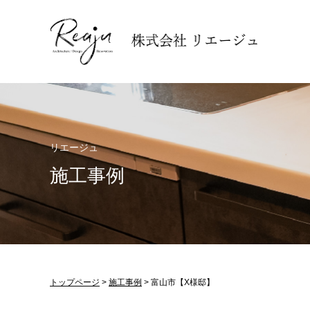
リエージュ
施工事例
トップページ
>
施工事例
>
富山市【X様邸】